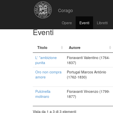
Corago
Opere
Eventi
Libretti
Eventi
Titolo
Autore
L' *ambizione
Fioravanti Valentino (1764-
punita
1837)
Oro non compra
Portugal Marcos António
amore
(1762-1830)
Pulcinella
Fioravanti Vincenzo (1799-
molinaro
1877)
Vista da 1 a 3 di 3 elementi