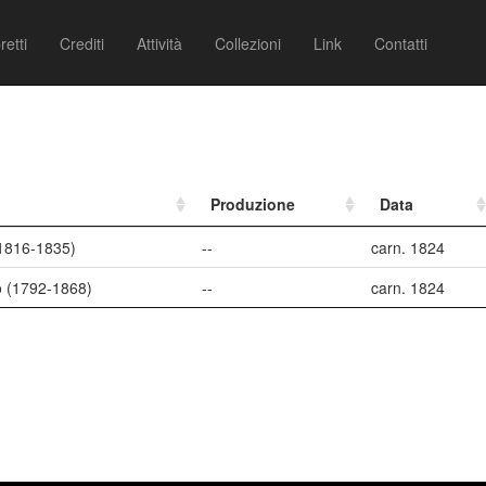
retti
Crediti
Attività
Collezioni
Link
Contatti
Produzione
Data
(1816-1835)
--
carn. 1824
o (1792-1868)
--
carn. 1824