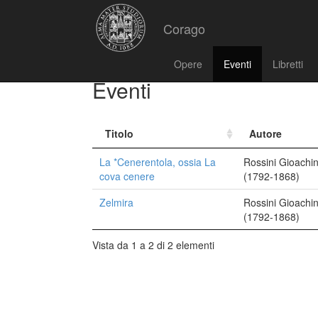
Corago
Opere
Eventi
Libretti
Eventi
Titolo
Autore
La *Cenerentola, ossia La
Rossini Gioachi
cova cenere
(1792-1868)
Zelmira
Rossini Gioachi
(1792-1868)
Vista da 1 a 2 di 2 elementi