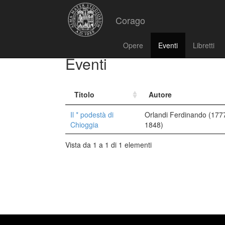
Corago
Opere
Eventi
Libretti
Eventi
Titolo
Autore
Il * podestà di
Orlandi Ferdinando (177
Chioggia
1848)
Vista da 1 a 1 di 1 elementi