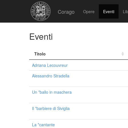
Corago
Opere
Eventi
Lib
Eventi
Titolo
Adriana Lecouvreur
Alessandro Stradella
Un *ballo in maschera
Il *barbiere di Siviglia
La *cantante