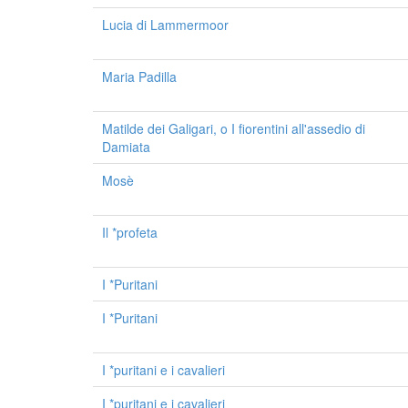
Lucia di Lammermoor
Maria Padilla
Matilde dei Galigari, o I fiorentini all'assedio di
Damiata
Mosè
Il *profeta
I *Puritani
I *Puritani
I *puritani e i cavalieri
I *puritani e i cavalieri