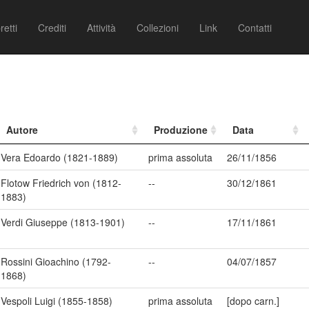
retti
Crediti
Attività
Collezioni
Link
Contatti
Autore
Produzione
Data
Vera Edoardo (1821-1889)
prima assoluta
26/11/1856
Flotow Friedrich von (1812-
--
30/12/1861
1883)
Verdi Giuseppe (1813-1901)
--
17/11/1861
Rossini Gioachino (1792-
--
04/07/1857
1868)
Vespoli Luigi (1855-1858)
prima assoluta
[dopo carn.]