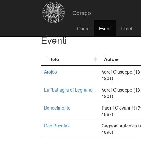
Corago
Opere
Eventi
Libretti
Eventi
Titolo
Autore
Aroldo
Verdi Giuseppe (18
1901)
La *battaglia di Legnano
Verdi Giuseppe (18
1901)
Bondelmonte
Pacini Giovanni (17
1867)
Don Bucefalo
Cagnoni Antonio (1
1896)