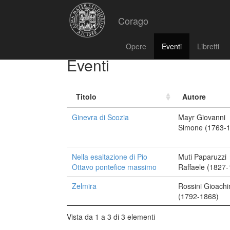
Corago
Opere
Eventi
Libretti
Eventi
Titolo
Autore
Ginevra di Scozia
Mayr Giovanni
Simone (1763-
Nella esaltazione di Pio
Muti Paparuzzi
Ottavo pontefice massimo
Raffaele (1827
Zelmira
Rossini Gioachi
(1792-1868)
Vista da 1 a 3 di 3 elementi