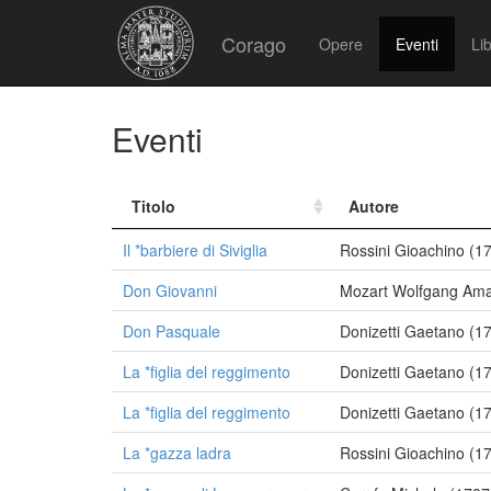
Corago
Opere
Eventi
Lib
Eventi
Titolo
Autore
Il *barbiere di Siviglia
Rossini Gioachino (1
Don Giovanni
Mozart Wolfgang Am
Don Pasquale
Donizetti Gaetano (1
La *figlia del reggimento
Donizetti Gaetano (1
La *figlia del reggimento
Donizetti Gaetano (1
La *gazza ladra
Rossini Gioachino (1