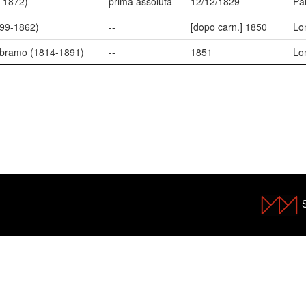
-1872)
prima assoluta
12/12/1829
Par
799-1862)
--
[dopo carn.] 1850
Lo
 Abramo (1814-1891)
--
1851
Lo