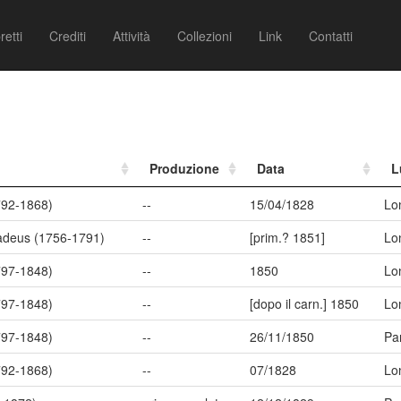
retti
Crediti
Attività
Collezioni
Link
Contatti
Produzione
Data
L
792-1868)
--
15/04/1828
Lo
adeus (1756-1791)
--
[prim.? 1851]
Lo
797-1848)
--
1850
Lo
797-1848)
--
[dopo il carn.] 1850
Lo
797-1848)
--
26/11/1850
Par
792-1868)
--
07/1828
Lo