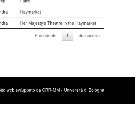
igi
Italien
ndra
Haymarket
ndra
Her Majesty's Theatre in the Haymarket
Precedente
1
Successivo
Sito web sviluppato da CRR-MM - Università di Bologna