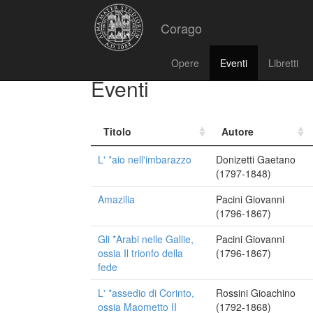
Corago
Opere
Eventi
Libretti
Eventi
Titolo
Autore
L' *aio nell'imbarazzo
Donizetti Gaetano
(1797-1848)
Amazilia
Pacini Giovanni
(1796-1867)
Gli *Arabi nelle Gallie,
Pacini Giovanni
ossia Il trionfo della
(1796-1867)
fede
L' *assedio di Corinto,
Rossini Gioachino
ossia Maometto II
(1792-1868)