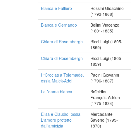
Bianca e Falliero
Rossini Gioachino
(1792-1868)
Bianca e Gernando
Bellini Vincenzo
(1801-1835)
Chiara di Rosembergh
Ricci Luigi (1805-
1859)
Chiara di Rosembergh
Ricci Luigi (1805-
1859)
I *Crociati a Tolemaide,
Pacini Giovanni
ossia Malek-Adel
(1796-1867)
La *dama bianca
Boïeldieu
François-Adrien
(1775-1834)
Elisa e Claudio, ossia
Mercadante
L'amore protetto
Saverio (1795-
dall'amicizia
1870)