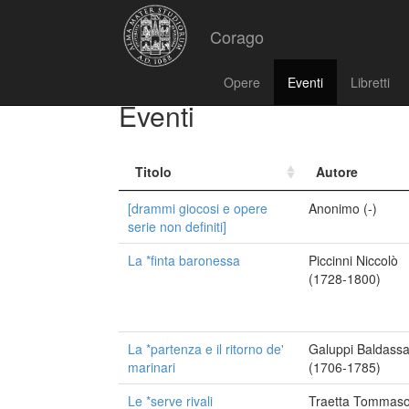
Corago
Opere
Eventi
Libretti
Eventi
Titolo
Autore
[drammi giocosi e opere
Anonimo (-)
serie non definiti]
La *finta baronessa
Piccinni Niccolò
(1728-1800)
La *partenza e il ritorno de'
Galuppi Baldass
marinari
(1706-1785)
Le *serve rivali
Traetta Tommas