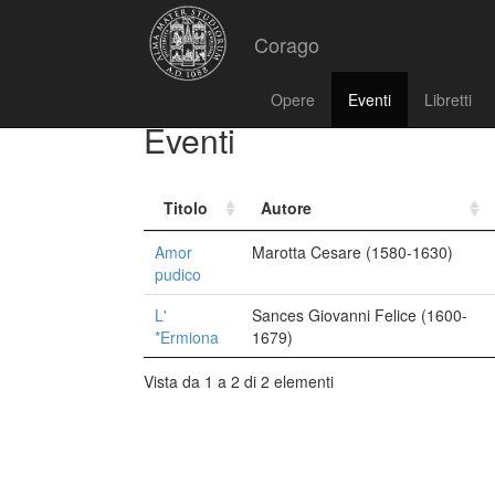
Corago
Opere
Eventi
Libretti
Eventi
Titolo
Autore
Amor
Marotta Cesare (1580-1630)
pudico
L'
Sances Giovanni Felice (1600-
*Ermiona
1679)
Vista da 1 a 2 di 2 elementi