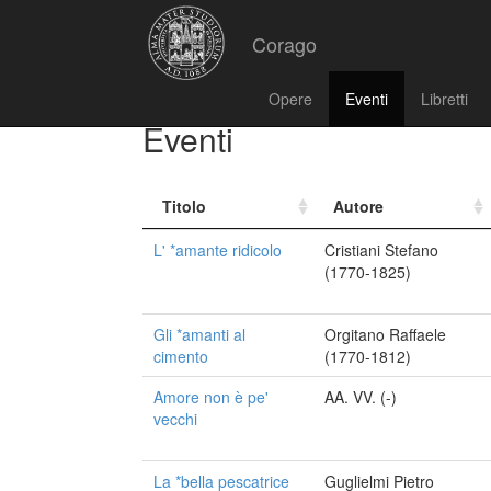
Corago
Opere
Eventi
Libretti
Eventi
Titolo
Autore
L' *amante ridicolo
Cristiani Stefano
(1770-1825)
Gli *amanti al
Orgitano Raffaele
cimento
(1770-1812)
Amore non è pe'
AA. VV. (-)
vecchi
La *bella pescatrice
Guglielmi Pietro