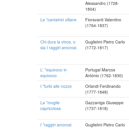
Alessandro (1728-
1804)
Le *cantatrici villane
Fioravanti Valentino
(1764-1837)
Chi dura la vince, o
Guglielmi Pietro Carlo
sia I raggiri amorosi
(1772-1817)
L' *equivoco in
Portugal Marcos
equivoco
António (1762-1830)
I *furbi alle nozze
Orlandi Ferdinando
(1777-1848)
La *moglie
Gazzaniga Giuseppe
capricciosa
(1737-1818)
I *raggiri amorosi
Guglielmi Pietro Carlo