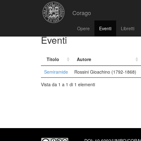
Corago
Opere
Eventi
Libretti
Eventi
Titolo
Autore
Semiramide
Rossini Gioachino (1792-1868)
Vista da 1 a 1 di 1 elementi
DOI:
10.6092/UNIBO/COR