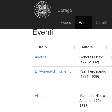
Corago
Opere
Eventi
Libretti
Eventi
Titolo
Autore
Adelina
Generali Pietro
(1773-1832)
L' *Agnese di Fitzhenry
Paer Ferdinando
(1771-1839)
Alzira
Manfroce Nicola
Antonio (1791-
1813)