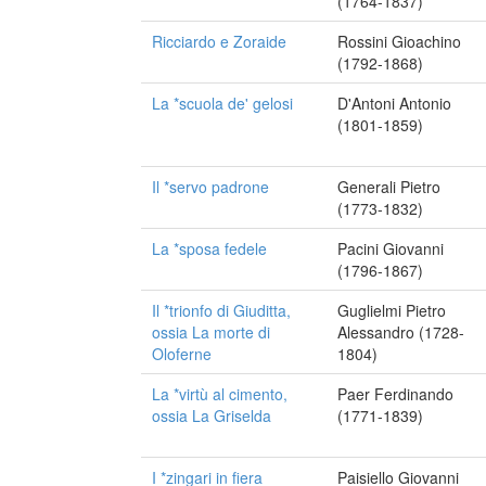
(1764-1837)
Ricciardo e Zoraide
Rossini Gioachino
(1792-1868)
La *scuola de' gelosi
D'Antoni Antonio
(1801-1859)
Il *servo padrone
Generali Pietro
(1773-1832)
La *sposa fedele
Pacini Giovanni
(1796-1867)
Il *trionfo di Giuditta,
Guglielmi Pietro
ossia La morte di
Alessandro (1728-
Oloferne
1804)
La *virtù al cimento,
Paer Ferdinando
ossia La Griselda
(1771-1839)
I *zingari in fiera
Paisiello Giovanni