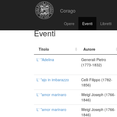
Corago
Opere
Eventi
Libretti
Eventi
Titolo
Autore
L' *Adelina
Generali Pietro
(1773-1832)
L' *ajo in imbarazzo
Celli Filippo (1782-
1856)
L' *amor marinaro
Weigl Joseph (1766-
1846)
L' *amor marinaro
Weigl Joseph (1766-
1846)