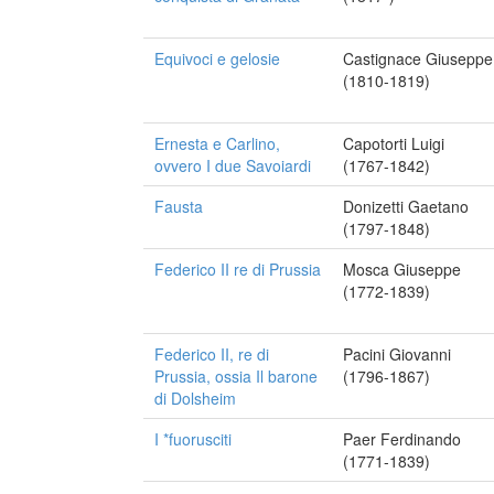
Equivoci e gelosie
Castignace Giuseppe
(1810-1819)
Ernesta e Carlino,
Capotorti Luigi
ovvero I due Savoiardi
(1767-1842)
Fausta
Donizetti Gaetano
(1797-1848)
Federico II re di Prussia
Mosca Giuseppe
(1772-1839)
Federico II, re di
Pacini Giovanni
Prussia, ossia Il barone
(1796-1867)
di Dolsheim
I *fuorusciti
Paer Ferdinando
(1771-1839)