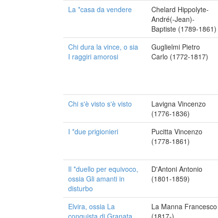
La *casa da vendere
Chelard Hippolyte-
André(-Jean)-
Baptiste (1789-1861)
Chi dura la vince, o sia
Guglielmi Pietro
I raggiri amorosi
Carlo (1772-1817)
Chi s'è visto s'è visto
Lavigna Vincenzo
(1776-1836)
I *due prigionieri
Pucitta Vincenzo
(1778-1861)
Il *duello per equivoco,
D'Antoni Antonio
ossia Gli amanti in
(1801-1859)
disturbo
Elvira, ossia La
La Manna Francesco
conquista di Granata
(1817-)