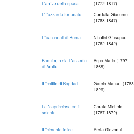
L'arrivo della sposa
(1772-1817)
L' *azzardo fortunato
Cordella Giacomo
(1783-1847)
I *baccanali di Roma
Nicolini Giuseppe
(1762-1842)
Bannier, o sia L'assedio
Aspa Mario (1797-
di Arolte
1868)
Il *califfo di Bagdad
Garcia Manuel (1783
1826)
La *capricciosa ed il
Carafa Michele
soldato
(1787-1872)
Il *cimento felice
Prota Giovanni