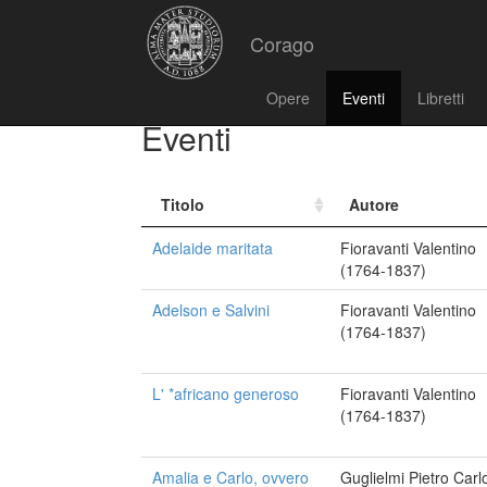
Corago
Opere
Eventi
Libretti
Eventi
Titolo
Autore
Adelaide maritata
Fioravanti Valentino
(1764-1837)
Adelson e Salvini
Fioravanti Valentino
(1764-1837)
L' *africano generoso
Fioravanti Valentino
(1764-1837)
Amalia e Carlo, ovvero
Guglielmi Pietro Carl