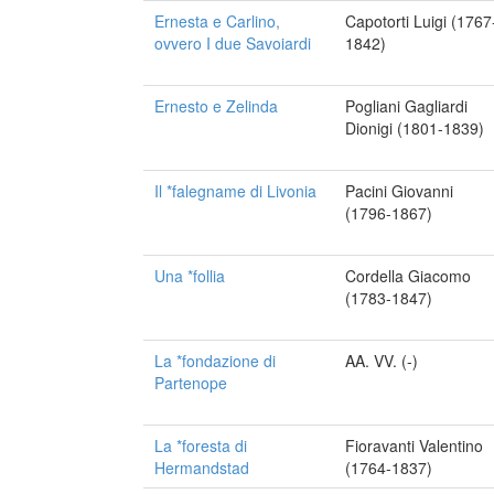
Ernesta e Carlino,
Capotorti Luigi (1767
ovvero I due Savoiardi
1842)
Ernesto e Zelinda
Pogliani Gagliardi
Dionigi (1801-1839)
Il *falegname di Livonia
Pacini Giovanni
(1796-1867)
Una *follia
Cordella Giacomo
(1783-1847)
La *fondazione di
AA. VV. (-)
Partenope
La *foresta di
Fioravanti Valentino
Hermandstad
(1764-1837)