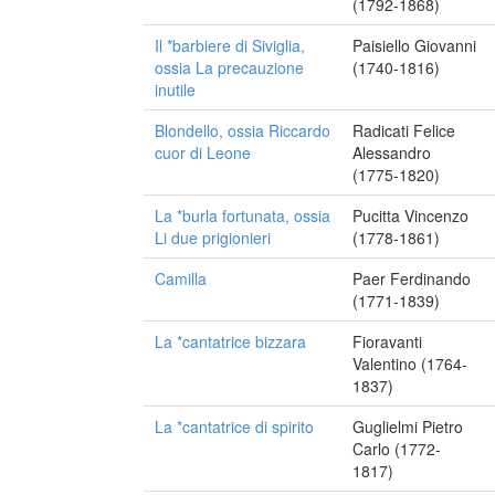
(1792-1868)
Il *barbiere di Siviglia,
Paisiello Giovanni
ossia La precauzione
(1740-1816)
inutile
Blondello, ossia Riccardo
Radicati Felice
cuor di Leone
Alessandro
(1775-1820)
La *burla fortunata, ossia
Pucitta Vincenzo
Li due prigionieri
(1778-1861)
Camilla
Paer Ferdinando
(1771-1839)
La *cantatrice bizzara
Fioravanti
Valentino (1764-
1837)
La *cantatrice di spirito
Guglielmi Pietro
Carlo (1772-
1817)