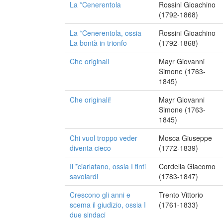
La *Cenerentola
Rossini Gioachino
(1792-1868)
La *Cenerentola, ossia
Rossini Gioachino
La bontà in trionfo
(1792-1868)
Che originali
Mayr Giovanni
Simone (1763-
1845)
Che originali!
Mayr Giovanni
Simone (1763-
1845)
Chi vuol troppo veder
Mosca Giuseppe
diventa cieco
(1772-1839)
Il *ciarlatano, ossia I finti
Cordella Giacomo
savoiardi
(1783-1847)
Crescono gli anni e
Trento Vittorio
scema il giudizio, ossia I
(1761-1833)
due sindaci