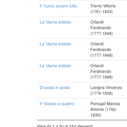
Il *cuccù scopre tutto
Trento Vittorio
(1761-1833)
La *dama soldato
Orlandi
Ferdinando
(1777-1848)
La *dama soldato
Orlandi
Ferdinando
(1777-1848)
La *dama soldato
Orlandi
Ferdinando
(1777-1848)
Di posta in posta
Lavigna Vincenzo
(1776-1836)
Il *diavolo a quattro
Portugal Marcos
António (1762-
1830)
Vista da 1 a 50 di 154 elementi