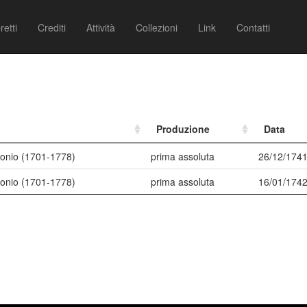
retti
Crediti
Attività
Collezioni
Link
Contatti
Produzione
Data
tonio (1701-1778)
prima assoluta
26/12/174
tonio (1701-1778)
prima assoluta
16/01/174