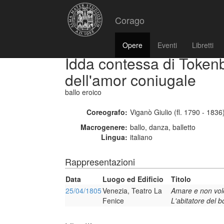
Corago
Opere
Eventi
Libretti
Idda contessa di Tokenb
dell'amor coniugale
ballo eroico
Coreografo:
Viganò Giulio (fl. 1790 - 1836
Macrogenere:
ballo, danza, balletto
Lingua:
italiano
Rappresentazioni
Data
Luogo ed Edificio
Titolo
25/04/1805
Venezia, Teatro La
Amare e non vol
Fenice
L'abitatore del 