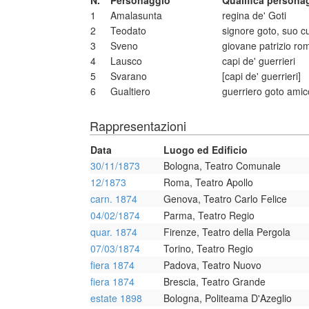
N.
Personaggio
Qualifica persona
1
Amalasunta
regina de' Goti
2
Teodato
signore goto, suo c
3
Sveno
giovane patrizio r
4
Lausco
capi de' guerrieri
5
Svarano
[capi de' guerrieri]
6
Gualtiero
guerriero goto amic
Rappresentazioni
Data
Luogo ed Edificio
30/11/1873
Bologna, Teatro Comunale
12/1873
Roma, Teatro Apollo
carn. 1874
Genova, Teatro Carlo Felice
04/02/1874
Parma, Teatro Regio
quar. 1874
Firenze, Teatro della Pergola
07/03/1874
Torino, Teatro Regio
fiera 1874
Padova, Teatro Nuovo
fiera 1874
Brescia, Teatro Grande
estate 1898
Bologna, Politeama D'Azeglio