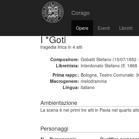
Corago
Opere
Eventi
Libretti
I *Goti
tragedia lirica
in 4 atti
Compositore:
Gobatti Stefano (15/07/1852 
Librettista:
Interdonato Stefano (fl. 1868
Prima rappr.:
Bologna, Teatro Comunale: 3
Macrogenere:
melodramma
Lingua:
italiano
Ambientazione
La scena è nei primi tre atti in Pavia nel quarto a
Personaggi