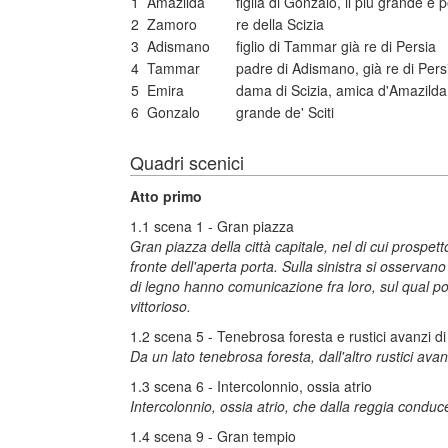
1
Amazilda
figlia di Gonzalo, il più grande e
2
Zamoro
re della Scizia
3
Adismano
figlio di Tammar già re di Persia
4
Tammar
padre di Adismano, già re di Pers
5
Emira
dama di Scizia, amica d'Amazilda
6
Gonzalo
grande de' Sciti
Quadri scenici
Atto primo
1.1 scena 1 - Gran piazza
Gran piazza della città capitale, nel di cui prospett
fronte dell'aperta porta. Sulla sinistra si osserv
di legno hanno comunicazione fra loro, sul qual po
vittorioso.
1.2 scena 5 - Tenebrosa foresta e rustici avanzi di
Da un lato tenebrosa foresta, dall'altro rustici av
1.3 scena 6 - Intercolonnio, ossia atrio
Intercolonnio, ossia atrio, che dalla reggia conduc
1.4 scena 9 - Gran tempio