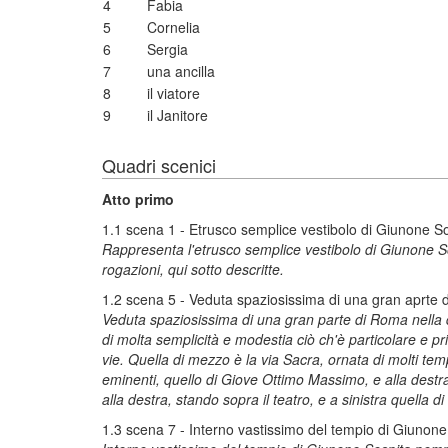
4
Fabia
5
Cornelia
6
Sergia
7
una ancilla
8
il viatore
9
il Janitore
Quadri scenici
Atto primo
1.1 scena 1 - Etrusco semplice vestibolo di Giunone S
Rappresenta l'etrusco semplice vestibolo di Giunone Sos
rogazioni, qui sotto descritte.
1.2 scena 5 - Veduta spaziosissima di una gran aprte
Veduta spaziosissima di una gran parte di Roma nella qua
di molta semplicità e modestia ciò ch'è particolare e pr
vie. Quella di mezzo è la via Sacra, ornata di molti temp
eminenti, quello di Giove Ottimo Massimo, e alla destra d
alla destra, stando sopra il teatro, e a sinistra quella 
1.3 scena 7 - Interno vastissimo del tempio di Giunone