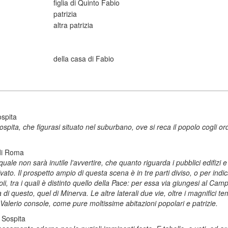
figlia di Quinto Fabio
patrizia
altra patrizia
della casa di Fabio
ospita
pita, che figurasi situato nel suburbano, ove si reca il popolo cogli or
 di Roma
le non sarà inutile l'avvertire, che quanto riguarda i pubblici edifizi e 
ivato. Il prospetto ampio di questa scena è in tre parti diviso, o per ind
ii, tra i quali è distinto quello della Pace: per essa via giungesi al Camp
i questo, quel di Minerva. Le altre laterali due vie, oltre i magnifici te
di Valerio console, come pure moltissime abitazioni popolari e patrizie.
 Sospita