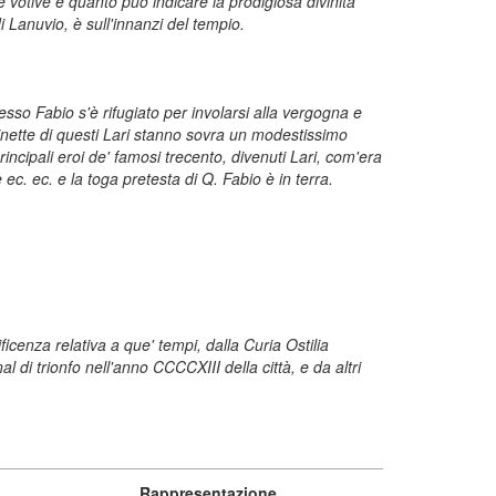
 votive e quanto può indicare la prodigiosa divinità
di Lanuvio, è sull'innanzi del tempio.
esso Fabio s'è rifugiato per involarsi alla vergogna e
ginette di questi Lari stanno sovra un modestissimo
rincipali eroi de' famosi trecento, divenuti Lari, com'era
 ec. ec. e la toga pretesta di Q. Fabio è in terra.
ificenza relativa a que' tempi, dalla Curia Ostilia
 di trionfo nell'anno CCCCXIII della città, e da altri
Rappresentazione