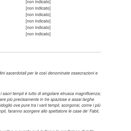
[non indicato]
[non indicato]
[non indicato]
[non indicato]
[non indicato]
[non indicato]
dini sacerdotali per le così denominate ossecrazioni e
i sacri tempii è tutto di singolare etrusca magnificenza;
icare più precisamente in tre spaziose e assai larghe
idoglio ove pure tra i varii tempii, scorgonsi, come i più
mpii, faranno scorgere allo spettatore le case de' Fabii,