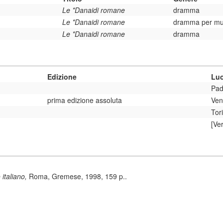
Le *Danaidi romane
dramma
Le *Danaidi romane
dramma per mu
Le *Danaidi romane
dramma
Edizione
Luo
Pad
prima edizione assoluta
Ven
Tor
[Ver
 italiano,
Roma, Gremese, 1998, 159 p..