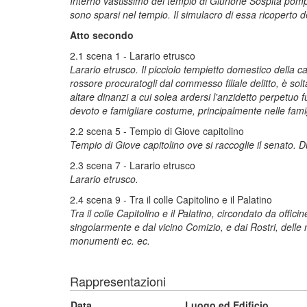
Interno vastissimo del tempio di Giunone Sospita pompos
sono sparsi nel tempio. Il simulacro di essa ricoperto de
Atto secondo
2.1 scena 1 - Larario etrusco
Larario etrusco. Il picciolo tempietto domestico della c
rossore procuratogli dal commesso filiale delitto, è so
altare dinanzi a cui solea ardersi l'anzidetto perpetuo fu
devoto e famigliare costume, principalmente nelle famiglie
2.2 scena 5 - Tempio di Giove capitolino
Tempio di Giove capitolino ove si raccoglie il senato. D
2.3 scena 7 - Larario etrusco
Larario etrusco.
2.4 scena 9 - Tra il colle Capitolino e il Palatino
Tra il colle Capitolino e il Palatino, circondato da offic
singolarmente e dal vicino Comizio, e dai Rostri, delle 
monumenti ec. ec.
Rappresentazioni
Data
Luogo ed Edificio