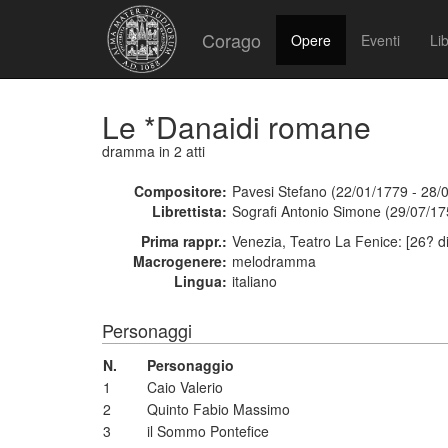
Corago
Opere
Eventi
Lib
Le *Danaidi romane
dramma
in 2 atti
Compositore:
Pavesi Stefano (22/01/1779 - 28/
Librettista:
Sografi Antonio Simone (29/07/17
Prima rappr.:
Venezia, Teatro La Fenice: [26? d
Macrogenere:
melodramma
Lingua:
italiano
Personaggi
N.
Personaggio
1
Caio Valerio
2
Quinto Fabio Massimo
3
il Sommo Pontefice