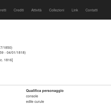
retti
Crediti
Attività
Collezioni
Link
Contatti
07/1850)
59 - 04/01/1818)
ic. 1816]
Qualifica personaggio
console
edile curule