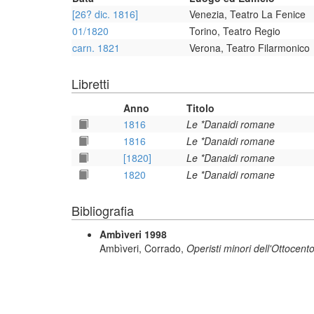
[26? dic. 1816]
Venezia, Teatro La Fenice
01/1820
Torino, Teatro Regio
carn. 1821
Verona, Teatro Filarmonico
Libretti
Anno
Titolo
1816
Le *Danaidi romane
1816
Le *Danaidi romane
[1820]
Le *Danaidi romane
1820
Le *Danaidi romane
Bibliografia
Ambìveri 1998
Ambìveri, Corrado,
Operisti minori dell'Ottocento