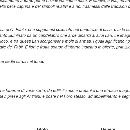
amente adorno per le nuziali imminenti feste. E tabelle, e voti, ed are
lla pelle caprina e de' simboli relativi e a noi trasmessi dalle tradizion 
asa di Q. Fabio, che supponesi collocato nel penetrale di essa, ove lo st
ltanto illuminato da un candelabro che arde dinanzi ai suoi Lari. Le ima
oco, e tra questi Lari scorgonsene molti di armati, i quali significano i p
 de' Fabii. E fiori e frutta sparse d'intorno indicano le offerte, primizie
ue sedie curuli nel fondo.
ine e taberne di varie sorta, da edifizii sacri e profani d'una etrusca magn
nevi prese agli Anziani, e poste nel Foro stesso, ad abbellimento e segnal
Titolo
Genere