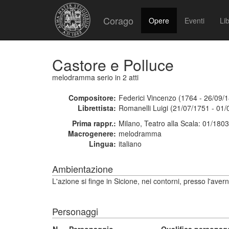
Corago
Opere
Eventi
Lib
Castore e Polluce
melodramma serio
in 2 atti
Compositore:
Federici Vincenzo (1764 - 26/09/
Librettista:
Romanelli Luigi (21/07/1751 - 01/
Prima rappr.:
Milano, Teatro alla Scala: 01/1803
Macrogenere:
melodramma
Lingua:
italiano
Ambientazione
L'azione si finge in Sicione, nei contorni, presso l'aver
Personaggi