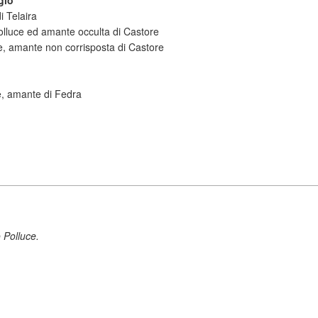
gio
i Telaira
lluce ed amante occulta di Castore
ne, amante non corrisposta di Castore
e, amante di Fedra
 Polluce.