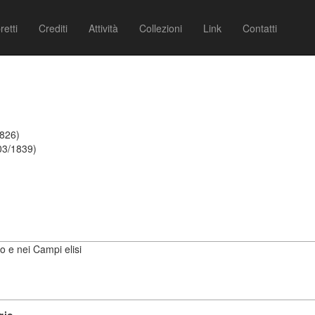
retti
Crediti
Attività
Collezioni
Link
Contatti
1826)
03/1839)
no e nei Campi elisi