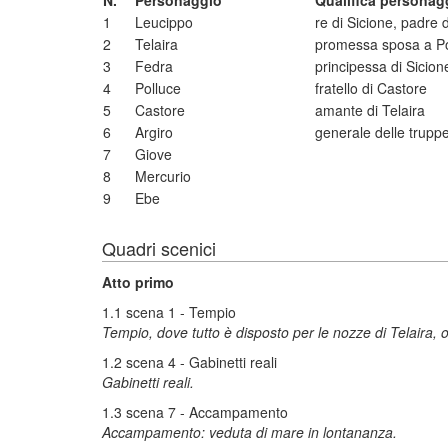
N.
Personaggio
Qualifica personag
1
Leucippo
re di Sicione, padre d
2
Telaira
promessa sposa a Po
3
Fedra
principessa di Sicio
4
Polluce
fratello di Castore
5
Castore
amante di Telaira
6
Argiro
generale delle trupp
7
Giove
8
Mercurio
9
Ebe
Quadri scenici
Atto primo
1.1 scena 1 - Tempio
Tempio, dove tutto è disposto per le nozze di Telaira, o
1.2 scena 4 - Gabinetti reali
Gabinetti reali.
1.3 scena 7 - Accampamento
Accampamento: veduta di mare in lontananza.