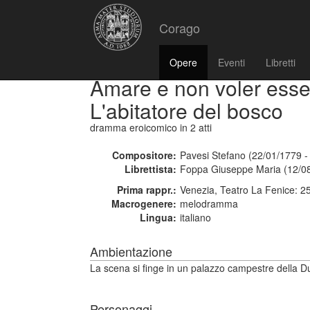
Corago
Opere
Eventi
Libretti
Amare e non voler esse
L'abitatore del bosco
dramma eroicomico
in 2 atti
Compositore:
Pavesi Stefano (22/01/1779 -
Librettista:
Foppa Giuseppe Maria (12/08
Prima rappr.:
Venezia, Teatro La Fenice: 2
Macrogenere:
melodramma
Lingua:
italiano
Ambientazione
La scena si finge in un palazzo campestre della Du
Personaggi