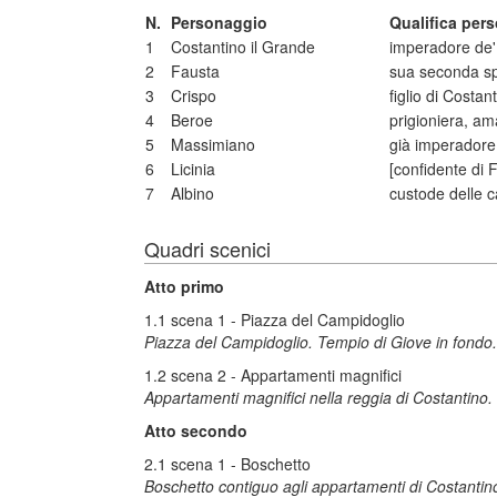
N.
Personaggio
Qualifica per
1
Costantino il Grande
imperadore de
2
Fausta
sua seconda s
3
Crispo
figlio di Costan
4
Beroe
prigioniera, am
5
Massimiano
già imperadore
6
Licinia
[confidente di 
7
Albino
custode delle c
Quadri scenici
Atto primo
1.1 scena 1 - Piazza del Campidoglio
Piazza del Campidoglio. Tempio di Giove in fondo.
1.2 scena 2 - Appartamenti magnifici
Appartamenti magnifici nella reggia di Costantino.
Atto secondo
2.1 scena 1 - Boschetto
Boschetto contiguo agli appartamenti di Costantino