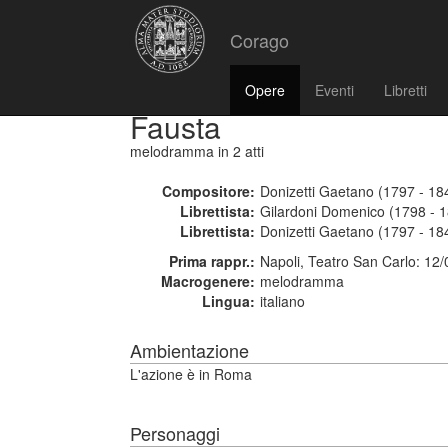
Corago
Opere
Eventi
Libretti
Fausta
melodramma
in 2 atti
Compositore:
Donizetti Gaetano (1797 - 18
Librettista:
Gilardoni Domenico (1798 - 
Librettista:
Donizetti Gaetano (1797 - 18
Prima rappr.:
Napoli, Teatro San Carlo: 12
Macrogenere:
melodramma
Lingua:
italiano
Ambientazione
L'azione è in Roma
Personaggi