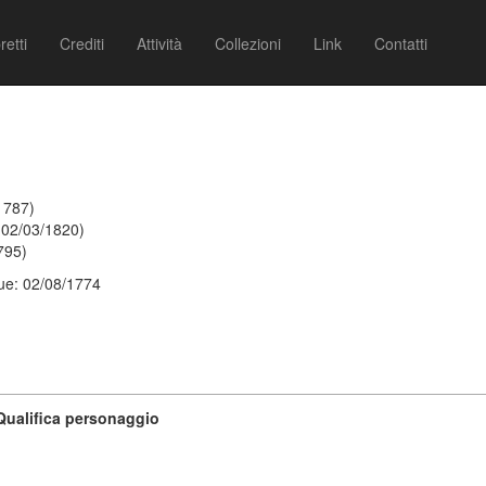
retti
Crediti
Attività
Collezioni
Link
Contatti
 1787)
 02/03/1820)
795)
ue: 02/08/1774
Qualifica personaggio