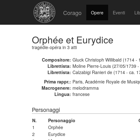
Corago
Opere
Eventi
Lib
Orphée et Eurydice
tragédie-opéra
in 3 atti
Compositore:
Gluck Christoph Willibald (1714 -
Librettista:
Moline Pierre-Louis (27/05/1739 -
Librettista:
Calzabigi Ranieri de (1714 - ca. 1
Prima rappr.:
Paris, Académie Royale de Musiq
Macrogenere:
melodramma
Lingua:
francese
Personaggi
N.
Personaggio
1
Orphée
2
Eurydice