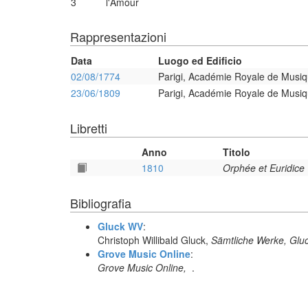
3
l'Amour
Rappresentazioni
Data
Luogo ed Edificio
02/08/1774
Parigi, Académie Royale de Musi
23/06/1809
Parigi, Académie Royale de Musi
Libretti
Anno
Titolo
1810
Orphée et Euridice
Bibliografia
Gluck WV
:
Christoph Willibald Gluck,
Sämtliche Werke, Glu
Grove Music Online
:
Grove Music Online,
.