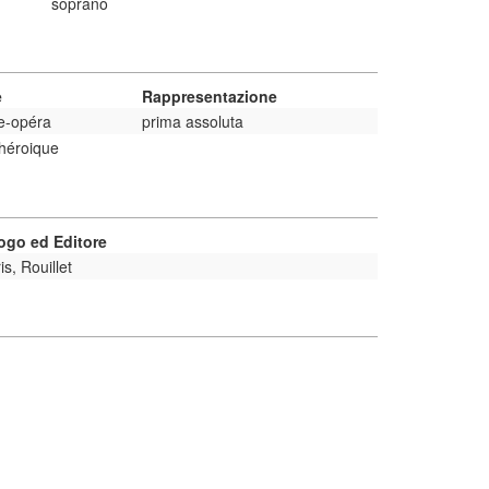
soprano
e
Rappresentazione
e-opéra
prima assoluta
héroique
ogo ed Editore
is, Rouillet