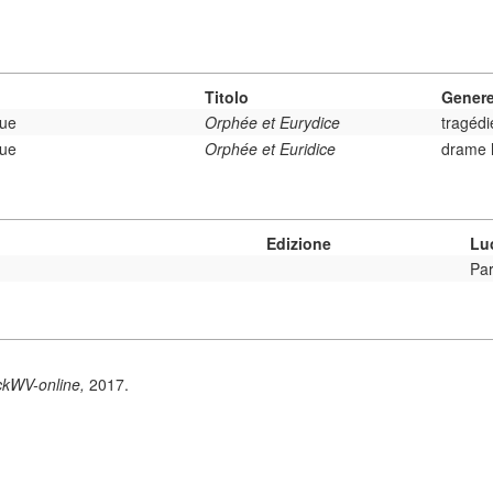
Titolo
Gener
que
Orphée et Eurydice
tragédi
que
Orphée et Euridice
drame 
Edizione
Lu
Par
ckWV-online,
2017.