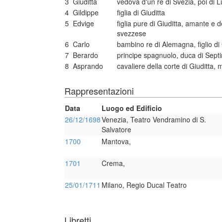
3
Giuditta
vedova d'un re di Svezia, poi di 
4
Gildippe
figlia di Giuditta
5
Edvige
figlia pure di Giuditta, amante e 
svezzese
6
Carlo
bambino re di Alemagna, figlio di 
7
Berardo
principe spagnuolo, duca di Sept
8
Asprando
cavaliere della corte di Giuditta,
Rappresentazioni
Data
Luogo ed Edificio
26/12/1698
Venezia, Teatro Vendramino di S.
Salvatore
1700
Mantova,
1701
Crema,
25/01/1711
Milano, Regio Ducal Teatro
Libretti