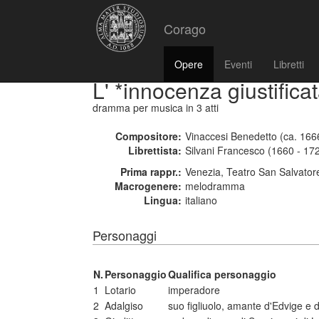
Corago
Opere
Eventi
Libretti
L' *innocenza giustifica
dramma per musica
in 3 atti
Compositore:
Vinaccesi Benedetto (ca. 166
Librettista:
Silvani Francesco (1660 - 17
Prima rappr.:
Venezia, Teatro San Salvator
Macrogenere:
melodramma
Lingua:
italiano
Personaggi
N.
Personaggio
Qualifica personaggio
1
Lotario
imperadore
2
Adalgiso
suo figliuolo, amante d'Edvige e d