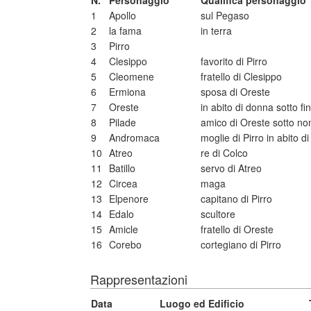
N.
Personaggio
Qualifica personaggio
1
Apollo
sul Pegaso
2
la fama
in terra
3
Pirro
4
Clesippo
favorito di Pirro
5
Cleomene
fratello di Clesippo
6
Ermiona
sposa di Oreste
7
Oreste
in abito di donna sotto f
8
Pilade
amico di Oreste sotto no
9
Andromaca
moglie di Pirro in abito d
10
Atreo
re di Colco
11
Batillo
servo di Atreo
12
Circea
maga
13
Elpenore
capitano di Pirro
14
Edalo
scultore
15
Amicle
fratello di Oreste
16
Corebo
cortegiano di Pirro
Rappresentazioni
Data
Luogo ed Edificio