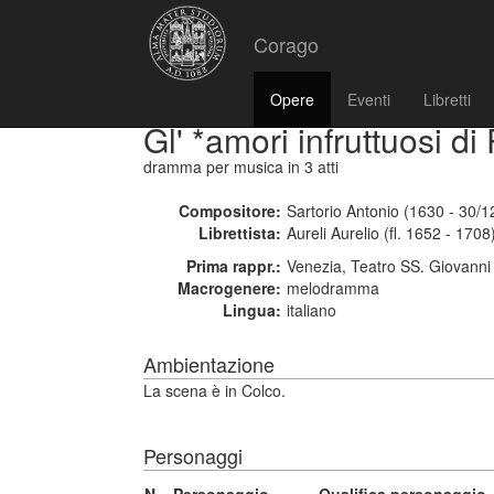
Corago
Opere
Eventi
Libretti
Gl' *amori infruttuosi di 
dramma per musica
in 3 atti
Compositore:
Sartorio Antonio (1630 - 30/1
Librettista:
Aureli Aurelio (fl. 1652 - 1708
Prima rappr.:
Venezia, Teatro SS. Giovanni
Macrogenere:
melodramma
Lingua:
italiano
Ambientazione
La scena è in Colco.
Personaggi