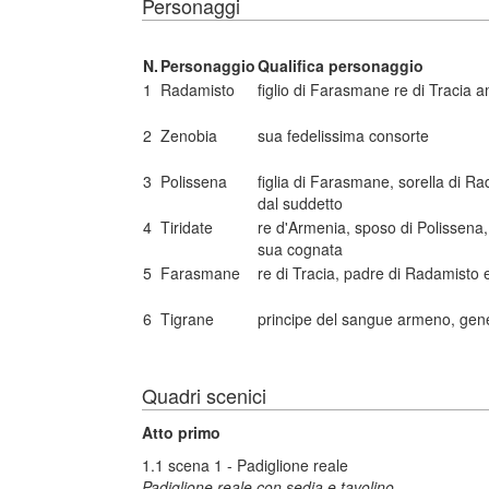
Personaggi
N.
Personaggio
Qualifica personaggio
1
Radamisto
figlio di Farasmane re di Tracia 
2
Zenobia
sua fedelissima consorte
3
Polissena
figlia di Farasmane, sorella di Ra
dal suddetto
4
Tiridate
re d'Armenia, sposo di Polissena
sua cognata
5
Farasmane
re di Tracia, padre di Radamisto 
6
Tigrane
principe del sangue armeno, gener
Quadri scenici
Atto primo
1.1 scena 1 - Padiglione reale
Padiglione reale con sedia e tavolino.