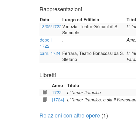
Rappresentazioni
Data
Luogo ed Edificio
Tito
13/05/1722
Venezia, Teatro Grimani di S.
L' *a
Samuele
dopo il
,
Amor
1722
carn. 1724
Ferrara, Teatro Bonacossi da S.
L' *a
Stefano
Far
Libretti
Anno
Titolo
1722
L' *amor tirannico
[1724]
L' *amor tirannico, o sia Il Farasma
Relazioni con altre opere
(1)