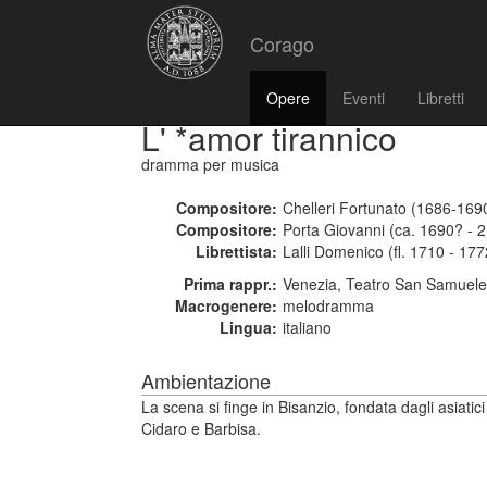
Corago
Opere
Eventi
Libretti
L' *amor tirannico
dramma per musica
Compositore:
Chelleri Fortunato (1686-169
Compositore:
Porta Giovanni (ca. 1690? - 
Librettista:
Lalli Domenico (fl. 1710 - 177
Prima rappr.:
Venezia, Teatro San Samuele
Macrogenere:
melodramma
Lingua:
italiano
Ambientazione
La scena si finge in Bisanzio, fondata dagli asiatici
Cidaro e Barbisa.