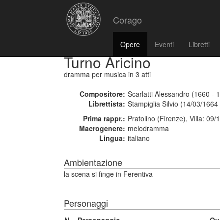
Corago
Opere
Eventi
Libretti
Turno Aricino
dramma per musica
in 3 atti
Compositore:
Scarlatti Alessandro (1660 - 
Librettista:
Stampiglia Silvio (14/03/1664
Prima rappr.:
Pratolino (Firenze), Villa: 09/
Macrogenere:
melodramma
Lingua:
italiano
Ambientazione
la scena si finge in Ferentiva
Personaggi