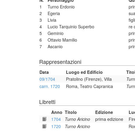
N.
Personaggio
Qu
1
Turno Erdonio
pri
2
Egeria
sua
3
Livia
figl
4
Lucio Tarquinio Superbo
re 
5
Geminio
pri
6
Ottavio Mamilio
pri
7
Ascanio
pri
Rappresentazioni
Data
Luogo ed Edificio
Tito
09/1704
Pratolino (Firenze), Villa
Turn
carn. 1720
Roma, Teatro Capranica
Turn
Libretti
Anno
Titolo
Edizione
Lu
1704
Turno Aricino
prima edizione
Fir
1720
Turno Aricino
Rom