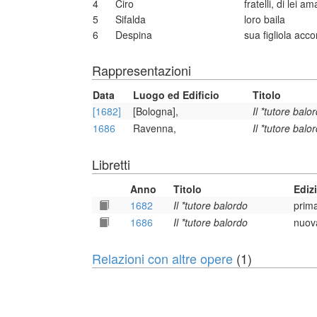
4
Ciro
fratelli, di lei am
5
Sifalda
loro baila
6
Despina
sua figliola acco
Rappresentazioni
Data
Luogo ed Edificio
Titolo
[1682]
[Bologna],
Il *tutore balo
1686
Ravenna,
Il *tutore balo
Libretti
Anno
Titolo
Ediz
1682
Il *tutore balordo
prim
1686
Il *tutore balordo
nuov
Relazioni con altre opere
(1)