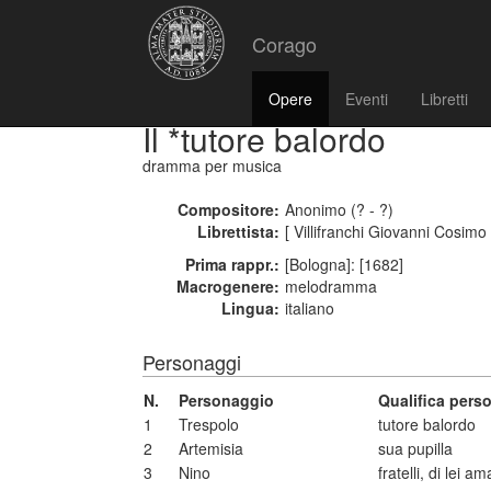
Corago
Opere
Eventi
Libretti
Il *tutore balordo
dramma per musica
Compositore:
Anonimo (? - ?)
Librettista:
[ Villifranchi Giovanni Cosimo
Prima rappr.:
[Bologna]: [1682]
Macrogenere:
melodramma
Lingua:
italiano
Personaggi
N.
Personaggio
Qualifica pers
1
Trespolo
tutore balordo
2
Artemisia
sua pupilla
3
Nino
fratelli, di lei am