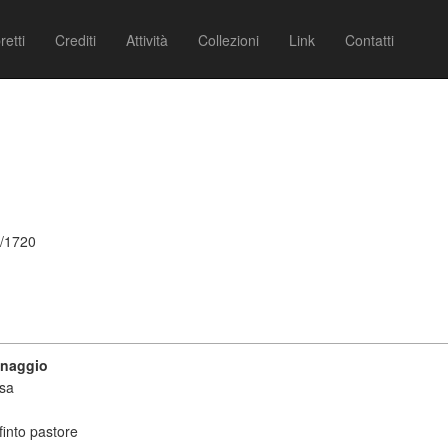
retti
Crediti
Attività
Collezioni
Link
Contatti
8/1720
onaggio
usa
into pastore