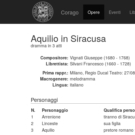
Corago
Opere
Eventi
Lib
Aquilio in Siracusa
dramma
in 3 atti
Compositore:
Vignati Giuseppe (1680 - 1768)
Librettista:
Silvani Francesco (1660 - 1728)
Prima rappr.:
Milano, Regio Ducal Teatro: 27/0
Macrogenere:
melodramma
Lingua:
italiano
Personaggi
N.
Personaggio
Qualifica pers
1
Arrenione
tiranno di Sirac
2
Linceste
sua figlia
3
Aquilio
pretore romano f