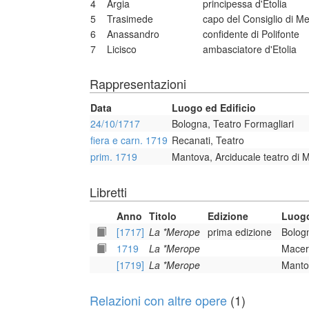
4
Argia
principessa d'Etolia
5
Trasimede
capo del Consiglio di M
6
Anassandro
confidente di Polifonte
7
Licisco
ambasciatore d'Etolia
Rappresentazioni
Data
Luogo ed Edificio
24/10/1717
Bologna, Teatro Formagliari
fiera e carn. 1719
Recanati, Teatro
prim. 1719
Mantova, Arciducale teatro di 
Libretti
Anno
Titolo
Edizione
Luogo
[1717]
La *Merope
prima edizione
Bolog
1719
La *Merope
Macera
[1719]
La *Merope
Mantov
Relazioni con altre opere
(1)