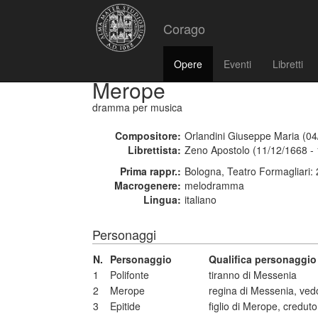
Corago
Opere
Eventi
Libretti
Merope
dramma per musica
Compositore:
Orlandini Giuseppe Maria (04
Librettista:
Zeno Apostolo (11/12/1668 -
Prima rappr.:
Bologna, Teatro Formagliari:
Macrogenere:
melodramma
Lingua:
italiano
Personaggi
N.
Personaggio
Qualifica personaggio
1
Polifonte
tiranno di Messenia
2
Merope
regina di Messenia, ved
3
Epitide
figlio di Merope, credut