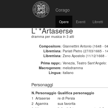
Corago
Opere
Eventi
Libretti
L' *Artaserse
dramma per musica
in 3 atti
Compositore:
Giannettini Antonio (1648 - 0
Librettista:
Pariati Pietro (27/03/1665 - 
Librettista:
Zeno Apostolo (11/12/1668 - 
Prima rappr.:
Venezia, Teatro Sant'Angelo:
Macrogenere:
melodramma
Lingua:
italiano
Personaggi
N.
Personaggio
Qualifica personaggio
1
Artaserse
re di Persia
2
Agamira
sua favorita