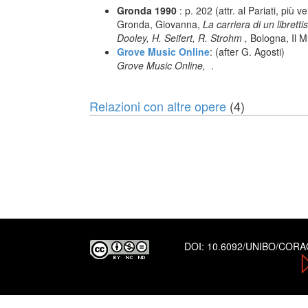
Gronda 1990
: p. 202 (attr. al Pariati, più
Gronda, Giovanna,
La carriera di un librett
Dooley, H. Seifert, R. Strohm ,
Bologna, Il M
Grove Music Online
: (after G. Agosti)
Grove Music Online,
.
Relazioni con altre opere
(4)
DOI:
10.6092/UNIBO/COR