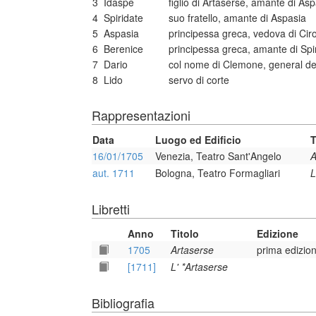
3
Idaspe
figlio di Artaserse, amante di As
4
Spiridate
suo fratello, amante di Aspasia
5
Aspasia
principessa greca, vedova di Cir
6
Berenice
principessa greca, amante di Spi
7
Dario
col nome di Clemone, general de'
8
Lido
servo di corte
Rappresentazioni
Data
Luogo ed Edificio
T
16/01/1705
Venezia, Teatro Sant'Angelo
A
aut. 1711
Bologna, Teatro Formagliari
L
Libretti
Anno
Titolo
Edizione
1705
Artaserse
prima edizio
[1711]
L' *Artaserse
Bibliografia