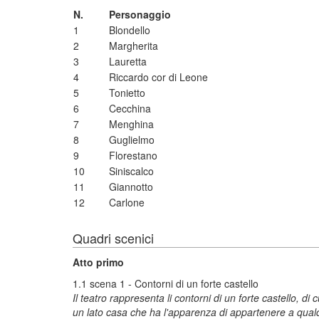
N.
Personaggio
1
Blondello
2
Margherita
3
Lauretta
4
Riccardo cor di Leone
5
Tonietto
6
Cecchina
7
Menghina
8
Guglielmo
9
Florestano
10
Siniscalco
11
Giannotto
12
Carlone
Quadri scenici
Atto primo
1.1 scena 1 - Contorni di un forte castello
Il teatro rappresenta li contorni di un forte castello, di
un lato casa che ha l'apparenza di appartenere a qualch