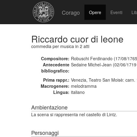
Corago
Opere
Eventi
Lib
Riccardo cuor di leone
commedia per musica
in 2 atti
Compositore:
Robuschi Ferdinando (17/08/1765
Antecedente
Sedaine Michel-Jean (02/06/1719
bibliografico:
Prima rappr.:
Venezia, Teatro San Moisè: carn.
Macrogenere:
melodramma
Lingua:
italiano
Ambientazione
La scena si rappresenta nel castello di Lintz.
Personaggi