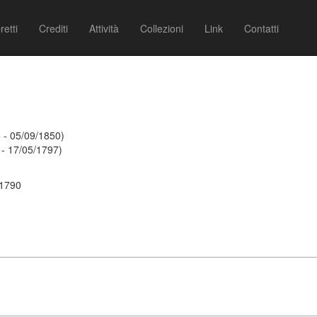
retti
Crediti
Attività
Collezioni
Link
Contatti
 - 05/09/1850)
 - 17/05/1797)
 1790