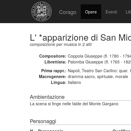
Corago
Opere
Eventi
Lib
L' *apparizione di San M
composizione per musica
in 2 atti
Compositore:
Coppola Giuseppe (fl. 1780 - 179
Librettista:
Palomba Giuseppe (fl. 1765 - 182
Prima rappr.:
Napoli, Teatro San Carlino: quar.
Macrogenere:
dramma sacro, spirtuale, morale
Lingua:
italiano
Ambientazione
La scena si finge nelle falde del Monte Gargano
Personaggi