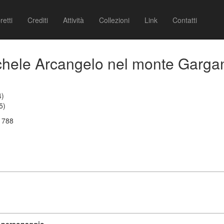
retti
Crediti
Attività
Collezioni
Link
Contatti
ichele Arcangelo nel monte Garga
4)
5)
 1788