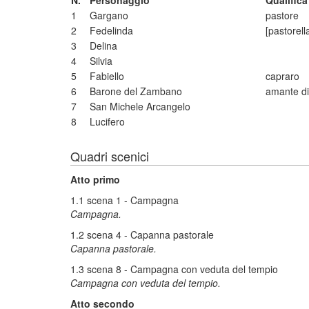
N.
Personaggio
Qualific
1
Gargano
pastore
2
Fedelinda
[pastorell
3
Delina
4
Silvia
5
Fabiello
capraro
6
Barone del Zambano
amante di
7
San Michele Arcangelo
8
Lucifero
Quadri scenici
Atto primo
1.1 scena 1 - Campagna
Campagna.
1.2 scena 4 - Capanna pastorale
Capanna pastorale.
1.3 scena 8 - Campagna con veduta del tempio
Campagna con veduta del tempio.
Atto secondo