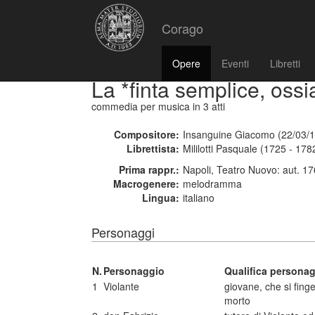
Corago
Opere
Eventi
Libretti
La *finta semplice, ossia
commedia per musica
in 3 atti
Compositore:
Insanguine Giacomo (22/03/1
Librettista:
Mililotti Pasquale (1725 - 178
Prima rappr.:
Napoli, Teatro Nuovo: aut. 1
Macrogenere:
melodramma
Lingua:
italiano
Personaggi
N.
Personaggio
Qualifica persona
1
Violante
giovane, che si finge
morto