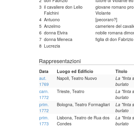
2
don Fabrizio
tutore di Violante e
3
il cavaliere don Lelio
giovane romano prom
Falchini
Violante
4
Antuono
[pecoraro?]
5
Anzelmo
cameriere del cavali
6
donna Elvira
nobile romana dimora
7
donna Meneca
figlia di don Fabrizio
8
Lucrezia
Rappresentazioni
Data
Luogo ed Edificio
Titolo
aut.
Napoli, Teatro Nuovo
La *finta 
1769
burlato
carn.
Trieste, Teatro
La *finta 
1772
burlato
prim.
Bologna, Teatro Formagliari
La *finta 
1772
burlato
prim.
Lisbona, Teatro de Rua dos
La *finta 
1773
Condes
burlato