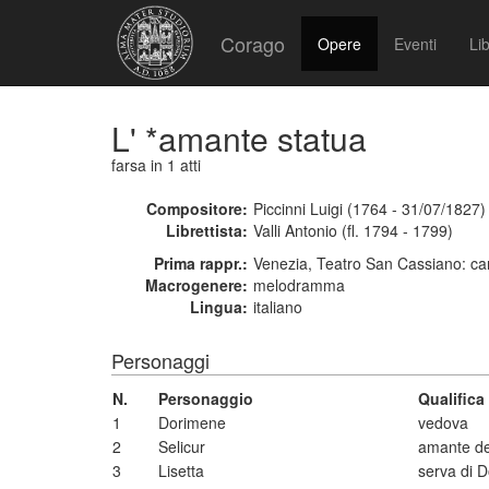
Corago
Opere
Eventi
Lib
L' *amante statua
farsa
in 1 atti
Compositore:
Piccinni Luigi (1764 - 31/07/1827)
Librettista:
Valli Antonio (fl. 1794 - 1799)
Prima rappr.:
Venezia, Teatro San Cassiano: ca
Macrogenere:
melodramma
Lingua:
italiano
Personaggi
N.
Personaggio
Qualific
1
Dorimene
vedova
2
Selicur
amante d
3
Lisetta
serva di 