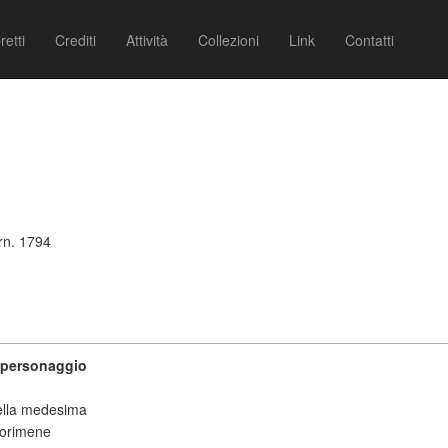
retti
Crediti
Attività
Collezioni
Link
Contatti
rn. 1794
a personaggio
ella medesima
Dorimene