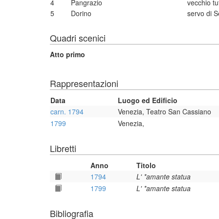
4
Pangrazio
vecchio t
5
Dorino
servo di S
Quadri scenici
Atto primo
Rappresentazioni
Data
Luogo ed Edificio
carn. 1794
Venezia, Teatro San Cassiano
1799
Venezia,
Libretti
Anno
Titolo
1794
L' *amante statua
1799
L' *amante statua
Bibliografia