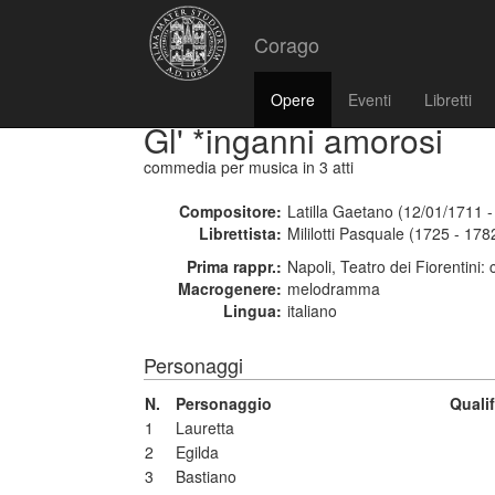
Corago
Opere
Eventi
Libretti
Gl' *inganni amorosi
commedia per musica
in 3 atti
Compositore:
Latilla Gaetano (12/01/1711 
Librettista:
Mililotti Pasquale (1725 - 178
Prima rappr.:
Napoli, Teatro dei Fiorentini:
Macrogenere:
melodramma
Lingua:
italiano
Personaggi
N.
Personaggio
Quali
1
Lauretta
2
Egilda
3
Bastiano