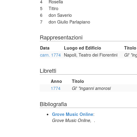
4
Rosella
5
Titiro
6
don Saverio
7
don Giulio Parlapiano
Rappresentazioni
Data
Luogo ed Edificio
Titolo
carn. 1774
Napoli, Teatro dei Fiorentini
Gl' *i
Libretti
Anno
Titolo
1774
Gl' *inganni amorosi
Bibliografia
Grove Music Online
:
Grove Music Online,
.