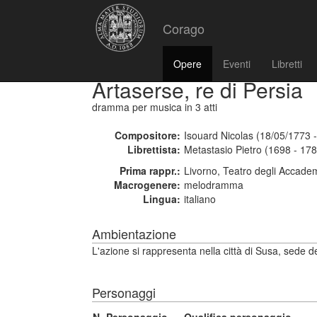
Corago
Opere
Eventi
Libretti
Artaserse, re di Persia
dramma per musica
in 3 atti
Compositore:
Isouard Nicolas (18/05/1773 
Librettista:
Metastasio Pietro (1698 - 17
Prima rappr.:
Livorno, Teatro degli Accadem
Macrogenere:
melodramma
Lingua:
italiano
Ambientazione
L'azione si rappresenta nella città di Susa, sede d
Personaggi