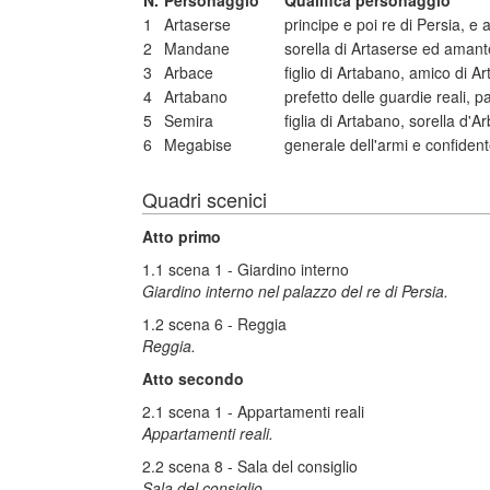
N.
Personaggio
Qualifica personaggio
1
Artaserse
principe e poi re di Persia, e
2
Mandane
sorella di Artaserse ed amant
3
Arbace
figlio di Artabano, amico di
4
Artabano
prefetto delle guardie reali, 
5
Semira
figlia di Artabano, sorella d'
6
Megabise
generale dell'armi e confiden
Quadri scenici
Atto primo
1.1 scena 1 - Giardino interno
Giardino interno nel palazzo del re di Persia.
1.2 scena 6 - Reggia
Reggia.
Atto secondo
2.1 scena 1 - Appartamenti reali
Appartamenti reali.
2.2 scena 8 - Sala del consiglio
Sala del consiglio.