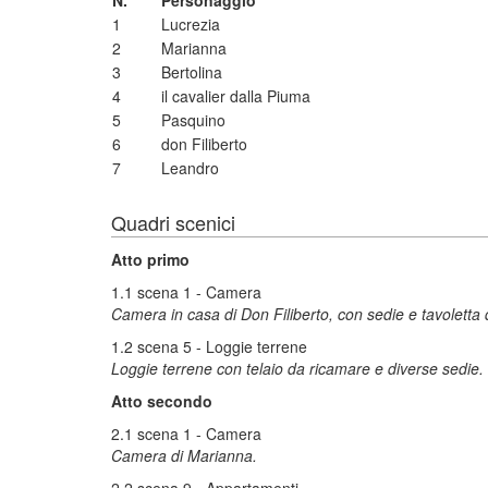
N.
Personaggio
1
Lucrezia
2
Marianna
3
Bertolina
4
il cavalier dalla Piuma
5
Pasquino
6
don Filiberto
7
Leandro
Quadri scenici
Atto primo
1.1 scena 1 - Camera
Camera in casa di Don Filiberto, con sedie e tavoletta
1.2 scena 5 - Loggie terrene
Loggie terrene con telaio da ricamare e diverse sedie.
Atto secondo
2.1 scena 1 - Camera
Camera di Marianna.