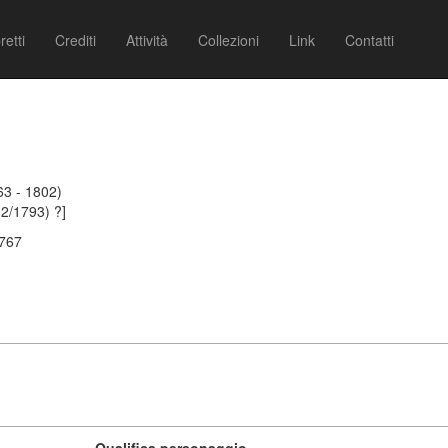
retti
Crediti
Attività
Collezioni
Link
Contatti
63 - 1802)
02/1793) ?]
1767