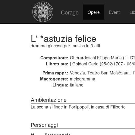
Corago
Opere
Eventi
Lib
L' *astuzia felice
dramma giocoso per musica
in 3 atti
Compositore:
Gherardeschi Filippo Maria (fl. 17
Librettista:
[ Goldoni Carlo (25/02/1707 - 06/
Prima rappr.:
Venezia, Teatro San Moisè: aut. 
Macrogenere:
melodramma
Lingua:
italiano
Ambientazione
La scena si finge in Forlipopoli, in casa di Filiberto
Personaggi