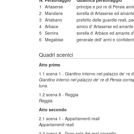
N.
Personaggio
Qualifica personaggio
1
Artaserse
principe e poi re di Persia am
2
Mandane
sorella di Artaserse ed amant
3
Artabano
prefetto delle guardie reali, p
4
Arbace
amico d' Artaserse ed amant
5
Semira
sorella d' Arbace ed amante d
6
Megabise
generale dell' armi e confiden
Quadri scenici
Atto primo
1.1 scena 1 - Giardino interno nel palazzo de' re d
Giardino interno nel palazzo de' re di Persia corri
luna.
1.2 scena 8 - Reggia
Reggia.
Atto secondo
2.1 scena 1 - Appartamenti reali
Appartamenti reali.
2.2 scena 8 - Gran sala del real consiglio