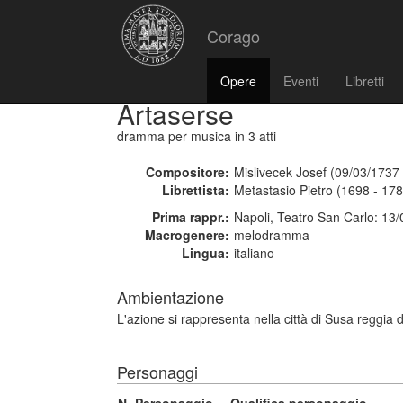
Corago
Opere
Eventi
Libretti
Artaserse
dramma per musica
in 3 atti
Compositore:
Mislivecek Josef (09/03/1737
Librettista:
Metastasio Pietro (1698 - 17
Prima rappr.:
Napoli, Teatro San Carlo: 13
Macrogenere:
melodramma
Lingua:
italiano
Ambientazione
L'azione si rappresenta nella città di Susa reggia 
Personaggi