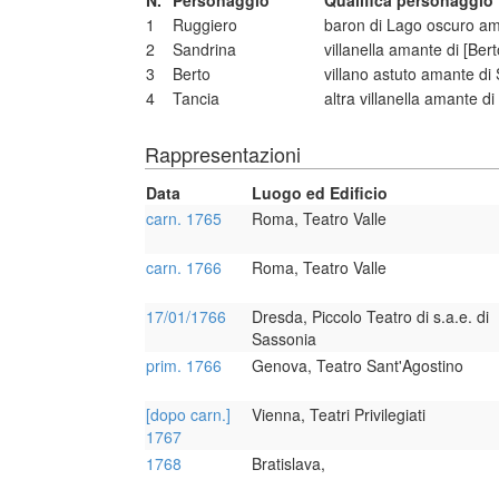
N.
Personaggio
Qualifica personaggio
1
Ruggiero
baron di Lago oscuro am
2
Sandrina
villanella amante di [Bert
3
Berto
villano astuto amante di
4
Tancia
altra villanella amante di
Rappresentazioni
Data
Luogo ed Edificio
carn. 1765
Roma, Teatro Valle
carn. 1766
Roma, Teatro Valle
17/01/1766
Dresda, Piccolo Teatro di s.a.e. di
Sassonia
prim. 1766
Genova, Teatro Sant'Agostino
[dopo carn.]
Vienna, Teatri Privilegiati
1767
1768
Bratislava,