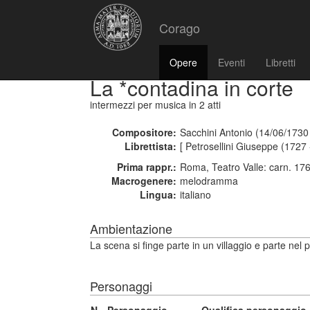
Corago
Opere
Eventi
Libretti
La *contadina in corte
intermezzi per musica
in 2 atti
Compositore:
Sacchini Antonio (14/06/1730
Librettista:
[ Petrosellini Giuseppe (1727 
Prima rappr.:
Roma, Teatro Valle: carn. 17
Macrogenere:
melodramma
Lingua:
italiano
Ambientazione
La scena si finge parte in un villaggio e parte nel
Personaggi