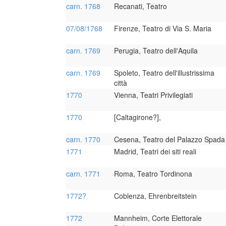
carn. 1768
Recanati, Teatro
07/08/1768
Firenze, Teatro di Via S. Maria
carn. 1769
Perugia, Teatro dell'Aquila
carn. 1769
Spoleto, Teatro dell'illustrissima
città
1770
Vienna, Teatri Privilegiati
1770
[Caltagirone?],
carn. 1770
Cesena, Teatro del Palazzo Spada
1771
Madrid, Teatri dei siti reali
carn. 1771
Roma, Teatro Tordinona
1772?
Coblenza, Ehrenbreitstein
1772
Mannheim, Corte Elettorale