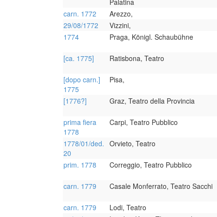
Palatina
carn. 1772
Arezzo,
29/08/1772
Vizzini,
1774
Praga, Königl. Schaubühne
[ca. 1775]
Ratisbona, Teatro
[dopo carn.]
Pisa,
1775
[1776?]
Graz, Teatro della Provincia
prima fiera
Carpi, Teatro Pubblico
1778
1778/01/ded.
Orvieto, Teatro
20
prim. 1778
Correggio, Teatro Pubblico
carn. 1779
Casale Monferrato, Teatro Sacchi
carn. 1779
Lodi, Teatro