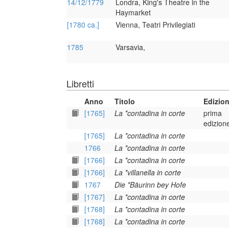
14/12/1779
Londra, King's Theatre in the
Haymarket
[1780 ca.]
Vienna, Teatri Privilegiati
1785
Varsavia,
Libretti
Anno
Titolo
Edizio
[1765]
La *contadina in corte
prima
edizion
[1765]
La *contadina in corte
1766
La *contadina in corte
[1766]
La *contadina in corte
[1766]
La *villanella in corte
1767
Die *Bäurinn bey Hofe
[1767]
La *contadina in corte
[1768]
La *contadina in corte
[1768]
La *contadina in corte