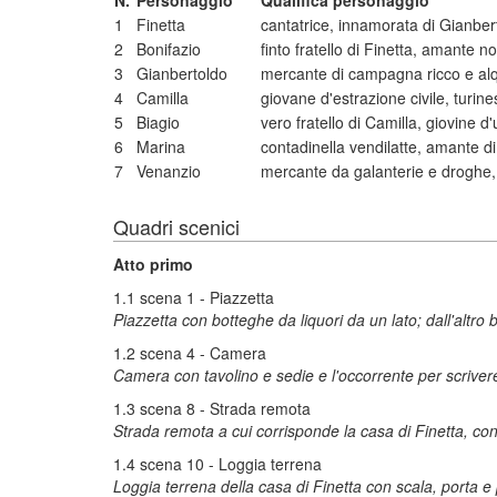
N.
Personaggio
Qualifica personaggio
1
Finetta
cantatrice, innamorata di Gianber
2
Bonifazio
finto fratello di Finetta, amante 
3
Gianbertoldo
mercante di campagna ricco e al
4
Camilla
giovane d'estrazione civile, turi
5
Biagio
vero fratello di Camilla, giovine 
6
Marina
contadinella vendilatte, amante d
7
Venanzio
mercante da galanterie e droghe,
Quadri scenici
Atto primo
1.1 scena 1 - Piazzetta
Piazzetta con botteghe da liquori da un lato; dall'altro
1.2 scena 4 - Camera
Camera con tavolino e sedie e l'occorrente per scriver
1.3 scena 8 - Strada remota
Strada remota a cui corrisponde la casa di Finetta, con 
1.4 scena 10 - Loggia terrena
Loggia terrena della casa di Finetta con scala, porta e p