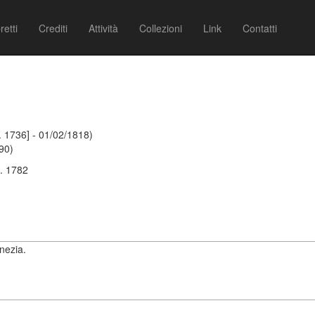
retti
Crediti
Attività
Collezioni
Link
Contatti
 1736] - 01/02/1818)
90)
. 1782
enezia.