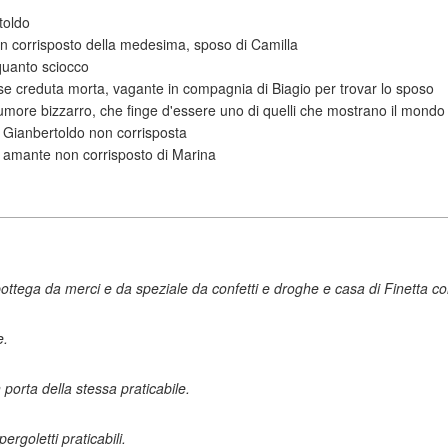
toldo
non corrisposto della medesima, sposo di Camilla
quanto sciocco
nese creduta morta, vagante in compagnia di Biagio per trovar lo sposo
d'umore bizzarro, che finge d'essere uno di quelli che mostrano il mond
i Gianbertoldo non corrisposta
 amante non corrisposto di Marina
 bottega da merci e da speziale da confetti e droghe e casa di Finetta co
e.
porta della stessa praticabile.
ergoletti praticabili.