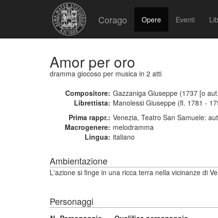
Corago
Opere
Eventi
Lib
Amor per oro
dramma giocoso per musica
in 2 atti
Compositore:
Gazzaniga Giuseppe (1737 [o aut.
Librettista:
Manolessi Giuseppe (fl. 1781 - 17
Prima rappr.:
Venezia, Teatro San Samuele: aut
Macrogenere:
melodramma
Lingua:
italiano
Ambientazione
L'azione si finge in una ricca terra nella vicinanze di V
Personaggi