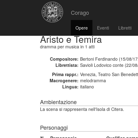
Corago
Opere
Eventi
Libretti
Aristo e Temira
dramma per musica
in 1 atti
Compositore:
Bertoni Ferdinando (15/08/17
Librettista:
Savioli Lodovico conte (22/0
Prima rappr.:
Venezia, Teatro San Benedet
Macrogenere:
melodramma
Lingua:
italiano
Ambientazione
La scena si rappresenta nell'Isola di Citera.
Personaggi