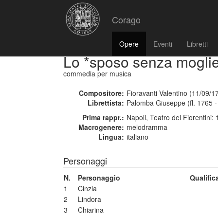
Corago
Opere
Eventi
Libretti
Lo *sposo senza mogli
commedia per musica
Compositore:
Fioravanti Valentino (11/09/1
Librettista:
Palomba Giuseppe (fl. 1765 -
Prima rappr.:
Napoli, Teatro dei Fiorentini:
Macrogenere:
melodramma
Lingua:
italiano
Personaggi
N.
Personaggio
Qualific
1
Cinzia
2
Lindora
3
Chiarina