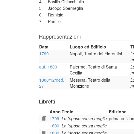
4
Basilio Chiacchiullo
5
Jacopo Sberneglia
6
Remigio
7
Panfilo
Rappresentazioni
Data
Luogo ed Edificio
T
1799
Napoli, Teatro dei Fiorentini
L
m
aut. 1800
Palermo, Teatro di Santa
L
Cecilia
m
1800/12/ded.
Messina, Teatro della
L
27
Monizione
m
Libretti
Anno
Titolo
Edizione
1799
Lo *sposo senza moglie
prima edizio
1800
Lo *sposo senza moglie
1800
Lo *sposo senza moglie