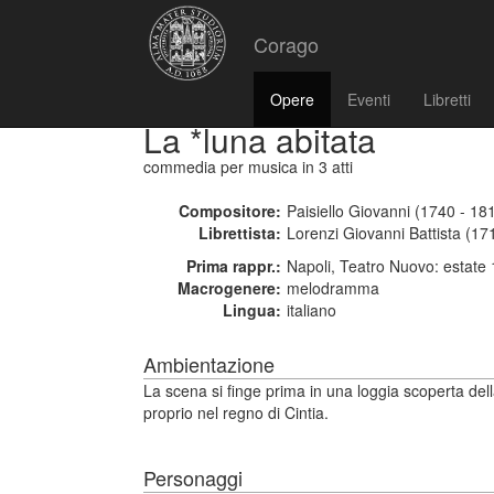
Corago
Opere
Eventi
Libretti
La *luna abitata
commedia per musica
in 3 atti
Compositore:
Paisiello Giovanni (1740 - 18
Librettista:
Lorenzi Giovanni Battista (17
Prima rappr.:
Napoli, Teatro Nuovo: estate
Macrogenere:
melodramma
Lingua:
italiano
Ambientazione
La scena si finge prima in una loggia scoperta dell
proprio nel regno di Cintia.
Personaggi