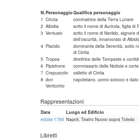
N.
Personaggio
Qualifica personaggio
1
Cinzia
cominatrice della Terra Lunare
2
Albidia
sotto il nome di Aurinda, figlia d
3
Ventusio
sotto il nome di Nerildo, signore d
dell'oscurità, innamorato di Albidi
4
Placido
dominante della Serenità, sotto 
di Cintia
5
Tropea
direttrice delle Tempeste e confid
6
Pipistrone
commissario delle Nottole e corte
7
Crepuscolo
valletto di Cintia
8
don
napoletano, uomo sciocco e dato a
Verticchio
Rappresentazioni
Data
Luogo ed Edificio
estate 1768
Napoli, Teatro Nuovo sopra Toledo
Libretti