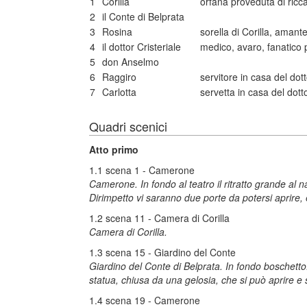
1
Corilla
orfana proveduta di ricc
2
il Conte di Belprata
3
Rosina
sorella di Corilla, aman
4
il dottor Cristeriale
medico, avaro, fanatico 
5
don Anselmo
6
Raggiro
servitore in casa del dot
7
Carlotta
servetta in casa del dott
Quadri scenici
Atto primo
1.1 scena 1 - Camerone
Camerone. In fondo al teatro il ritratto grande al n
Dirimpetto vi saranno due porte da potersi aprire,
1.2 scena 11 - Camera di Corilla
Camera di Corilla.
1.3 scena 15 - Giardino del Conte
Giardino del Conte di Belprata. In fondo boschetto.
statua, chiusa da una gelosia, che si può aprire e 
1.4 scena 19 - Camerone