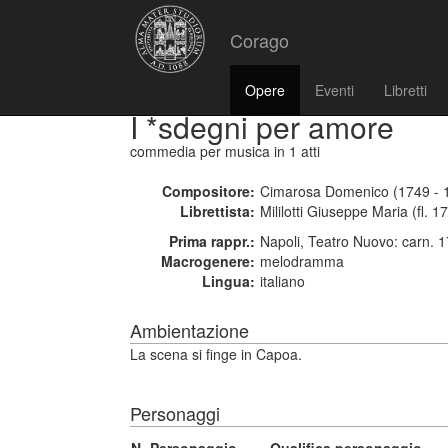
Corago
Opere
Eventi
Libretti
I *sdegni per amore
commedia per musica
in 1 atti
Compositore:
Cimarosa Domenico (1749 - 
Librettista:
Mililotti Giuseppe Maria (fl. 1
Prima rappr.:
Napoli, Teatro Nuovo: carn. 
Macrogenere:
melodramma
Lingua:
italiano
Ambientazione
La scena si finge in Capoa.
Personaggi