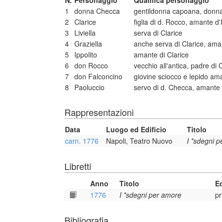
N.
Personaggio
Qualifica personaggio
1
donna Checca
gentildonna capoana, donna 
2
Clarice
figlia di d. Rocco, amante d'
3
Liviella
serva di Clarice
4
Graziella
anche serva di Clarice, ama
5
Ippolito
amante di Clarice
6
don Rocco
vecchio all'antica, padre di 
7
don Falconcino
giovine sciocco e lepido am
8
Paoluccio
servo di d. Checca, amante 
Rappresentazioni
Data
Luogo ed Edificio
Titolo
carn. 1776
Napoli, Teatro Nuovo
I *sdegni 
Libretti
Anno
Titolo
E
1776
I *sdegni per amore
pr
Bibliografia