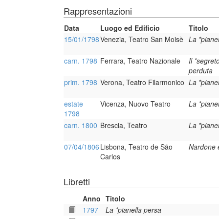
Rappresentazioni
Data
Luogo ed Edificio
Titolo
15/01/1798
Venezia, Teatro San Moisè
La *piane
carn. 1798
Ferrara, Teatro Nazionale
Il *segret
perduta
prim. 1798
Verona, Teatro Filarmonico
La *piane
estate
Vicenza, Nuovo Teatro
La *piane
1798
carn. 1800
Brescia, Teatro
La *pianel
07/04/1806
Lisbona, Teatro de São
Nardone 
Carlos
Libretti
Anno
Titolo
1797
La *pianella persa