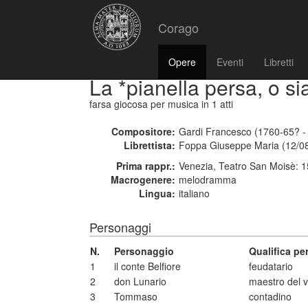
Corago
Opere
Eventi
Libretti
La *pianella persa, o si
farsa giocosa per musica
in 1 atti
Compositore:
Gardi Francesco (1760-65? -
Librettista:
Foppa Giuseppe Maria (12/08
Prima rappr.:
Venezia, Teatro San Moisè: 
Macrogenere:
melodramma
Lingua:
italiano
Personaggi
N.
Personaggio
Qualifica p
1
il conte Belfiore
feudatario
2
don Lunario
maestro del v
3
Tommaso
contadino